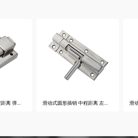
滑动式方形插销 短程距离 弹簧式锁定型
滑动式圆形插销 中程距离 左右区分型