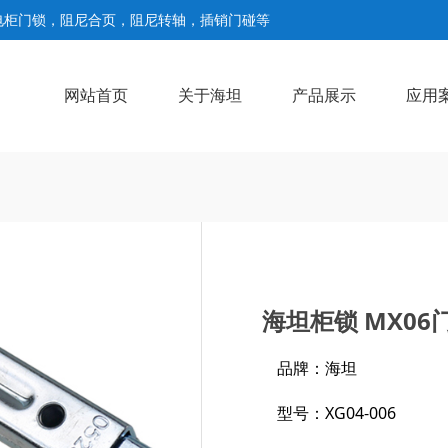
电柜门锁，阻尼合页，阻尼转轴，插销门碰等
网站首页
关于海坦
产品展示
应用
公司简介
工厂车间
荣誉证书
阻尼/扭矩铰链
拉手系列
铰链系列
门锁系列
搭扣系列
门销系列
密封扣系列
撑杆系列
脚杯系列
>
>
>
>
>
>
>
>
>
>
>
>
海坦柜锁 MX06
品牌：海坦
型号：XG04-006