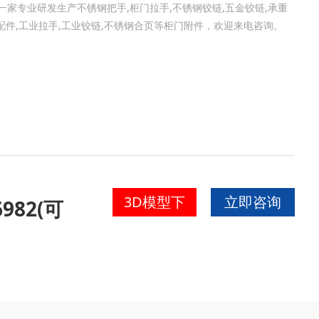
家专业研发生产不锈钢把手,柜门拉手,不锈钢铰链,五金铰链,承重
金配件,工业拉手,工业铰链,不锈钢合页等柜门附件，欢迎来电咨询。
3D模型下
立即咨询
6982(可
载