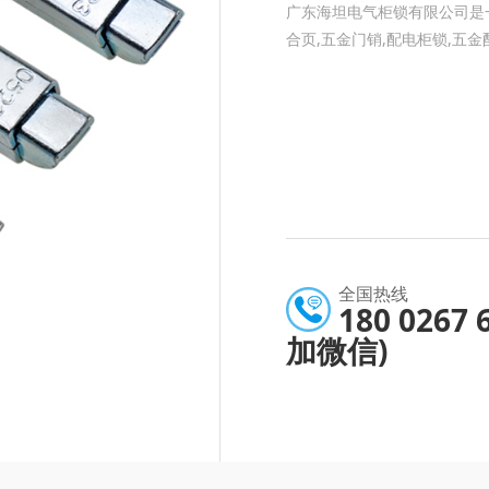
广东海坦电气柜锁有限公司是一
合页,五金门销,配电柜锁,五
全国热线
180 0267 
加微信)