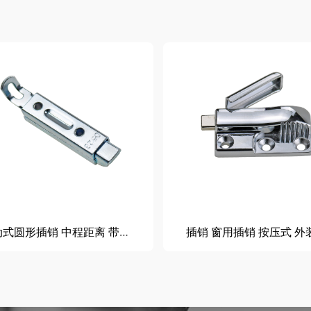
滑动式圆形插销 中程距离 带弹簧装置 标准型
插销 窗用插销 按压式 外