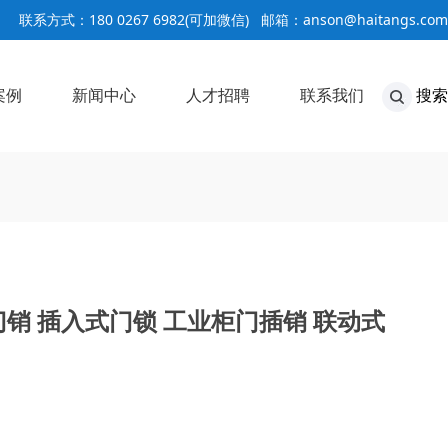
联系方式：180 0267 6982(可加微信) 邮箱：anson@haitangs.com
案例
新闻中心
人才招聘
联系我们
搜索
公司动态
行业动态
>
>
门销 插入式门锁 工业柜门插销 联动式