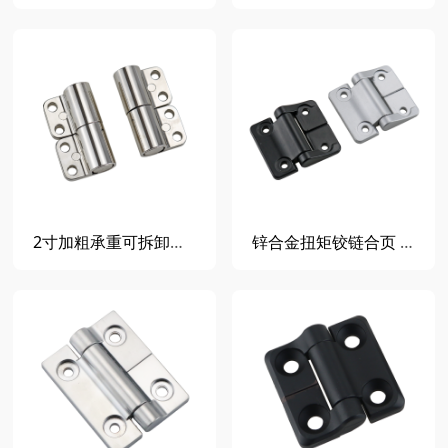
2寸加粗承重可拆卸插拔旗型转轴阻尼铰链随任意停合页转轴扭矩
锌合金扭矩铰链合页 恒定扭矩阻尼铰链 缓冲铰链E6-58