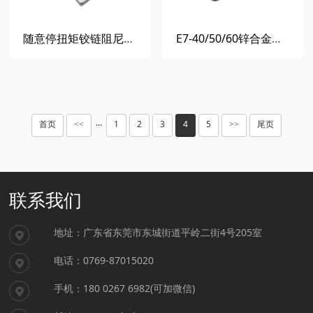
随意停扭矩铰链阻尼合页锌合金平面止动活页工业门铰
E7-40/50/60锌合金黑色阻尼铰链 扭矩活页 任意停合页 止动阻尼器
首页
1
2
3
4
5
尾页
<<
···
>>
联系我们
地址：广东省东莞市东城街道平岭二街4号205室
电话：0769-87015020
手机：180 0267 6982(可加微信)