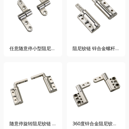
任意随意停小型阻尼铰链定位阻尼器 可调节扭矩转轴360度翻盖合页
阻尼铰链 锌合金螺杆止动转轴任意停合页 医疗设备器械定位阻尼器DP016
随意停旋转阻尼铰链 锌合金L形螺杆止动转轴 任意停扭矩合页 承重DP015
360度锌合金阻尼铰链扭矩转轴 随意停合页任意定位阻尼器翻转止动