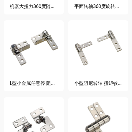
机器大扭力360度随意停圆盘阻尼转轴铰链隐藏旋转可调节扭矩铰链
平面转轴360度旋转圆盘阻尼铰链 随意任意停顿空心平面圆形阻尼器
L型小金属任意停 阻尼铰链扭矩铰链扭力转轴支持阻尼合页电子仪器
小型阻尼转轴 扭矩铰链 金属随意停转轴 阻尼器 微型笔记本铰链