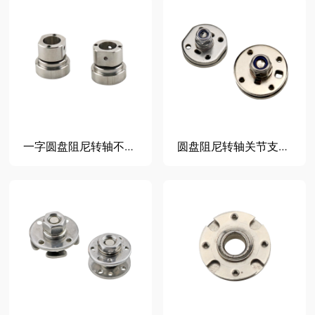
一字圆盘阻尼转轴不锈钢阻尼铰链摇臂关节支架扭矩可调单向阻尼器
圆盘阻尼转轴关节支臂配件圆形扭矩铰链可调节扭力任意随意停合页