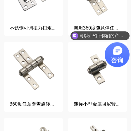
不锈钢可调扭力扭矩转轴 设备仪器随意停阻尼器 翻盖定位止动铰链
海坦360度随意停任意停合页阻尼器定位止动 小型阻尼铰链扭矩转轴DP032-1
可以介绍下你们的产品么？
你们是怎么收费的呢？
360度任意翻盖旋转扭矩铰链止动合页 任意随意停小型阻尼铰DP032
迷你小型金属阻尼转轴止动阻尼器