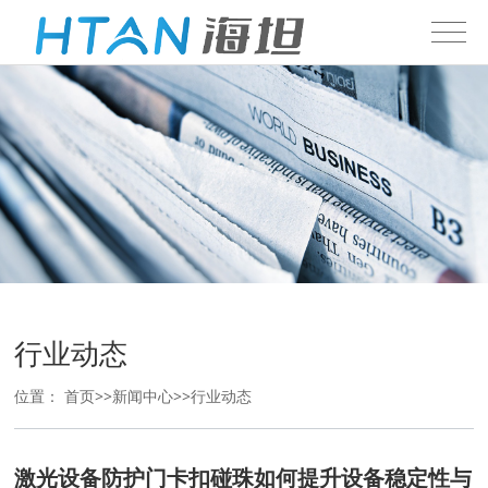
行业动态
位置：
首页
>>
新闻中心
>>
行业动态
激光设备防护门卡扣碰珠如何提升设备稳定性与